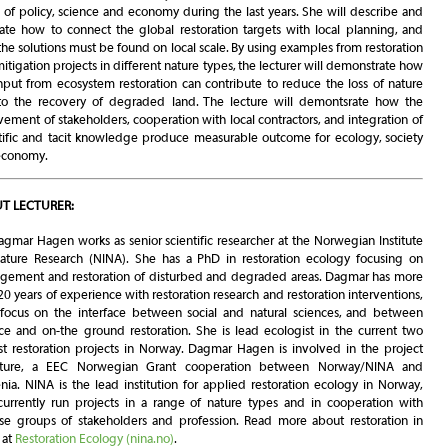
 of policy, science and economy during the last years. She will describe and
trate how to connect the global restoration targets with local planning, and
he solutions must be found on local scale. By using examples from restoration
itigation projects in different nature types, the lecturer will demonstrate how
nput from ecosystem restoration can contribute to reduce the loss of nature
to the recovery of degraded land. The lecture will demontsrate how the
vement of stakeholders, cooperation with local contractors, and integration of
tific and tacit knowledge produce measurable outcome for ecology, society
economy.
T LECTURER:
agmar Hagen works as senior scientific researcher at the Norwegian Institute
ature Research (NINA). She has a PhD in restoration ecology focusing on
gement and restoration of disturbed and degraded areas. Dagmar has more
20 years of experience with restoration research and restoration interventions,
focus on the interface between social and natural sciences, and between
ce and on-the ground restoration. She is lead ecologist in the current two
st restoration projects in Norway. Dagmar Hagen is involved in the project
ture, a EEC Norwegian Grant cooperation between Norway/NINA and
nia. NINA is the lead institution for applied restoration ecology in Norway,
urrently run projects in a range of nature types and in cooperation with
se groups of stakeholders and profession. Read more about restoration in
 at
Restoration Ecology (nina.no)
.