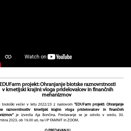
EDUFarm projekt: Ohranjanje biotske raznovrstnosti
v kmetijski krajini: vloga pridelovalcev in finančnih
mehanizmov
i biološki večer v letu 2022/23 z naslovom
"
EDUFarm projekt: Ohranjanje
ske raznovrstnostiv kmetijski krajini: vloga pridelovalcev in finančnih
nizmov"
je izvedla Aja Bončina. Predavanje se je odvilo v sredo, 30.
mbra 2023, ob 19.00 uri, na UP FAMNIT in ZOOM.
O PREDAVANJU