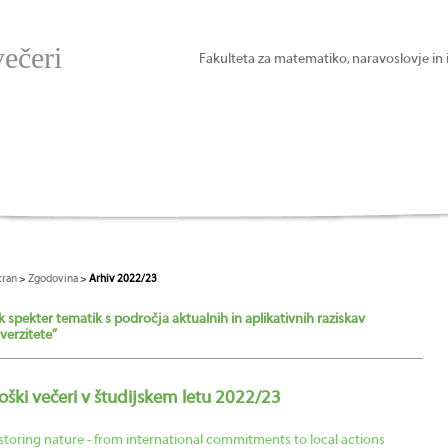
večeri
Fakulteta za matematiko, naravoslovje in 
tran
>
Zgodovina
>
Arhiv 2022/23
k spekter tematik s področja aktualnih in aplikativnih raziskav
verzitete”
loški večeri v študijskem letu 2022/23
storing nature - from international commitments to local actions