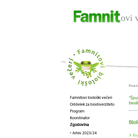
ovi 
Prva s
Famnitovi biološki večeri
“Širo
biodi
Oddelek za biodiverziteto
Program
Koordinator
Bio
Zgodovina
Arhiv 2023/24
Re