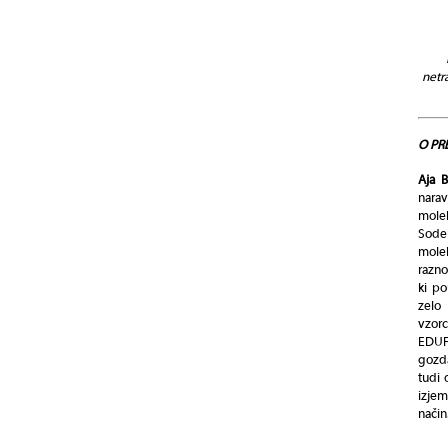
netr
O PR
Aja B
nara
molek
Sode
molek
razno
ki po
zelo
vzorc
EDUFa
gozda
tudi 
izjem
način