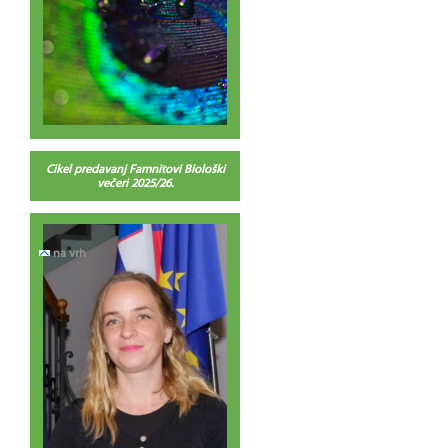
Cikel predavanj Famnitovi Biološki
večeri 2025/26.
na vrh