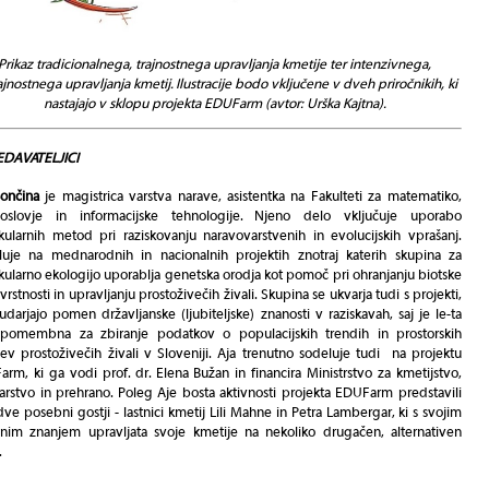
Prikaz tradicionalnega, trajnostnega upravljanja kmetije ter intenzivnega,
ajnostnega upravljanja kmetij. Ilustracije bodo vključene v dveh priročnikih, ki
nastajajo v sklopu projekta EDUFarm (avtor: Urška Kajtna).
EDAVATELJICI
ončina
je magistrica varstva narave, asistentka na Fakulteti za matematiko,
voslovje in informacijske tehnologije. Njeno delo vključuje uporabo
ularnih metod pri raziskovanju naravovarstvenih in evolucijskih vprašanj.
luje na mednarodnih in nacionalnih projektih znotraj katerih skupina za
ularno ekologijo uporablja genetska orodja kot pomoč pri ohranjanju biotske
vrstnosti in upravljanju prostoživečih živali. Skupina se ukvarja tudi s projekti,
udarjajo pomen državljanske (ljubiteljske) znanosti v raziskavah, saj je le-ta
 pomembna za zbiranje podatkov o populacijskih trendih in prostorskih
ev prostoživečih živali v Sloveniji. Aja trenutno sodeluje tudi na projektu
rm, ki ga vodi prof. dr. Elena Bužan in financira Ministrstvo za kmetijstvo,
rstvo in prehrano. Poleg Aje bosta aktivnosti projekta EDUFarm predstavili
dve posebni gostji - lastnici kmetij Lili Mahne in Petra Lambergar, ki s svojim
nim znanjem upravljata svoje kmetije na nekoliko drugačen, alternativen
.