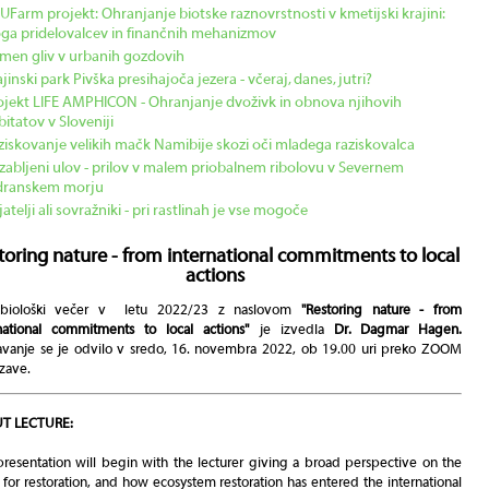
UFarm projekt: Ohranjanje biotske raznovrstnosti v kmetijski krajini:
oga pridelovalcev in finančnih mehanizmov
men gliv v urbanih gozdovih
jinski park Pivška presihajoča jezera - včeraj, danes, jutri?
ojekt LIFE AMPHICON - Ohranjanje dvoživk in obnova njihovih
bitatov v Sloveniji
ziskovanje velikih mačk Namibije skozi oči mladega raziskovalca
zabljeni ulov - prilov v malem priobalnem ribolovu v Severnem
dranskem morju
jatelji ali sovražniki - pri rastlinah je vse mogoče
toring nature - from international commitments to local
actions
 biološki večer v letu 2022/23 z naslovom
"
Restoring nature - from
rnational commitments to local actions"
je izvedla
Dr. Dagmar Hagen.
vanje se je odvilo v sredo
, 16. novembra 2022, ob 19.00 uri preko ZOOM
zave.
T LECTURE:
resentation will begin with the lecturer giving a broad perspective on the
for restoration, and how ecosystem restoration has entered the international