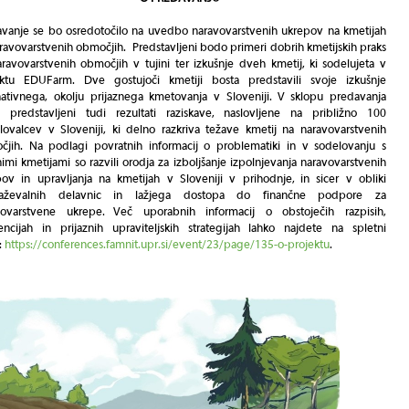
vanje se bo osredotočilo na uvedbo naravovarstvenih ukrepov na kmetijah
ravovarstvenih območjih. Predstavljeni bodo primeri dobrih kmetijskih praks
ravovarstvenih območjih v tujini ter izkušnje dveh kmetij, ki sodelujeta v
ektu EDUFarm. Dve gostujoči kmetiji bosta predstavili svoje izkušnje
nativnega, okolju prijaznega kmetovanja v Sloveniji. V sklopu predavanja
 predstavljeni tudi rezultati raziskave, naslovljene na približno 100
lovalcev v Sloveniji, ki delno razkriva težave kmetij na naravovarstvenih
čjih. Na podlagi povratnih informacij o problematiki in v sodelovanju s
nimi kmetijami so razvili orodja za izboljšanje izpolnjevanja naravovarstvenih
ov in upravljanja na kmetijah v Sloveniji v prihodnje, in sicer v obliki
raževalnih delavnic in lažjega dostopa do finančne podpore za
vovarstvene ukrepe. Več uporabnih informacij o obstoječih razpisih,
ncijah in prijaznih upraviteljskih strategijah lahko najdete na spletni
:
https://conferences.famnit.upr.si/event/23/page/135-o-projektu
.