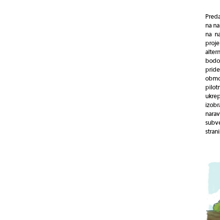
Preda
na na
na na
proj
alter
bodo
pride
obmo
pilot
ukrep
izob
nara
subve
strani