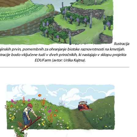
Ilustracija
ajinskih prvin, pomembnih za ohranjanje biotske raznovrstnosti na kmetijah.
stracije bodo vključene tudi v dveh priročnikih, ki nastajajo v sklopu projekta
EDUFarm (avtor: Urška Kajtna).