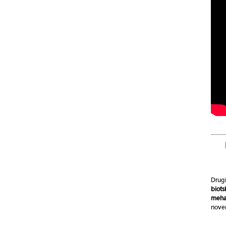
Drug
biot
meha
nove