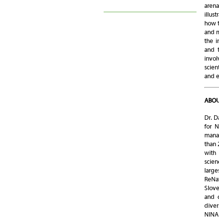
arena
illus
how t
and m
the i
and 
invol
scien
and 
ABOU
Dr. D
for N
mana
than 
with 
scien
large
ReNa
Slove
and c
diver
NINA