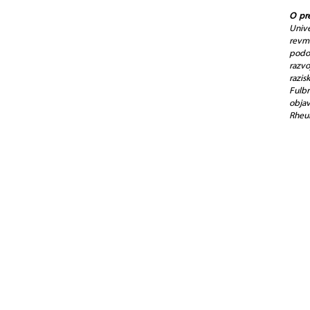
O pre
Unive
revm
podok
razv
razis
Fulbr
obja
Rheum