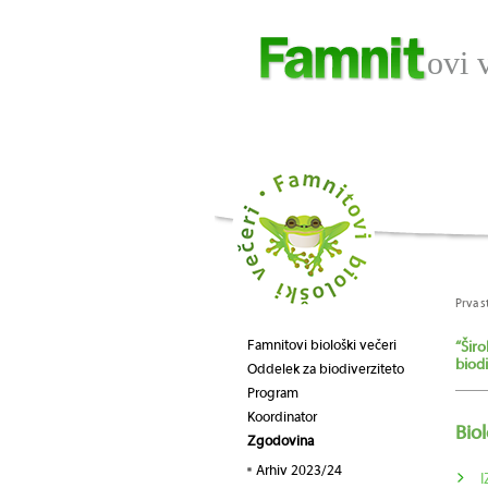
ovi 
Prva s
Famnitovi biološki večeri
“Širo
biodi
Oddelek za biodiverziteto
Program
Koordinator
Bio
Zgodovina
Arhiv 2023/24