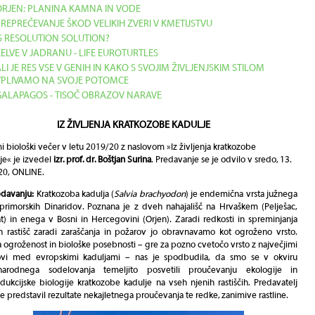
ORJEN: PLANINA KAMNA IN VODE
REPREČEVANJE ŠKOD VELIKIH ZVERI V KMETIJSTVU
IS RESOLUTION SOLUTION?
ELVE V JADRANU - LIFE EUROTURTLES
LI JE RES VSE V GENIH IN KAKO S SVOJIM ŽIVLJENJSKIM STILOM
VPLIVAMO NA SVOJE POTOMCE
GALAPAGOS - TISOČ OBRAZOV NARAVE
IZ ŽIVLJENJA KRATKOZOBE KADULJE
 biološki večer v letu 2019/20 z naslovom »
Iz življenja kratkozobe
je
« je izvedel
izr. prof. dr. Boštjan Surina
. Predavanje se je odvilo v sredo, 13.
20, ONLINE.
edavanju:
Kratkozoba kadulja (
Salvia brachyodon
) je endemična vrsta južnega
primorskih Dinaridov. Poznana je z dveh nahajališč na Hrvaškem (Pelješac,
t) in enega v Bosni in Hercegovini (Orjen). Zaradi redkosti in spreminjanja
h rastišč zaradi zaraščanja in požarov jo obravnavamo kot ogroženo vrsto.
 ogroženost in biološke posebnosti – gre za pozno cvetočo vrsto z največjimi
ovi med evropskimi kaduljami – nas je spodbudila, da smo se v okviru
arodnega sodelovanja temeljito posvetili proučevanju ekologije in
dukcijske biologije kratkozobe kadulje na vseh njenih rastiščih. Predavatelj
e predstavil rezultate nekajletnega proučevanja te redke, zanimive rastline.