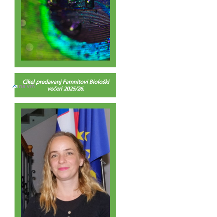
Cikel predavanj Famnitovi Biološki
na vrh
večeri 2025/26.