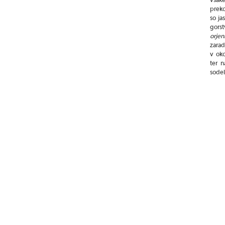
preko
so ja
gorst
orjeni
zarad
v oko
ter n
sodel