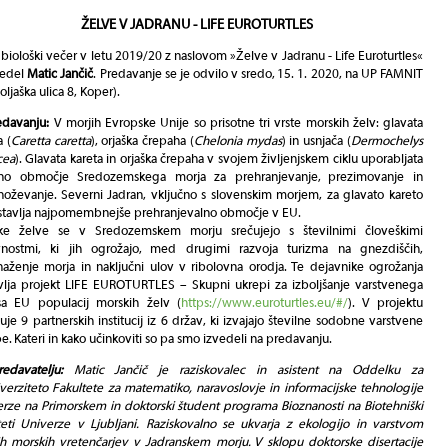
ŽELVE V JADRANU - LIFE EUROTURTLES
i biološki večer v letu 2019/20 z naslovom
»Želve v Jadranu - Life Euroturtles«
vedel
Matic Jančič
. Predavanje se je odvilo v sredo, 15. 1. 2020, na UP FAMNIT
oljaška ulica 8, Koper).
edavanju:
V morjih Evropske Unije so prisotne tri vrste morskih želv: glavata
a (
Caretta caretta
), orjaška črepaha (
Chelonia mydas
) in usnjača (
Dermochelys
cea
). Glavata kareta in orjaška črepaha v svojem življenjskem ciklu uporabljata
tno območje Sredozemskega morja za prehranjevanje, prezimovanje in
oževanje. Severni Jadran, vključno s slovenskim morjem, za glavato kareto
stavlja najpomembnejše prehranjevalno območje v EU.
ke želve se v Sredozemskem morju srečujejo s številnimi človeškimi
vnostmi, ki jih ogrožajo, med drugimi razvoja turizma na gnezdiščih,
aženje morja in naključni ulov v ribolovna orodja. Te dejavnike ogrožanja
vlja projekt LIFE EUROTURTLES – Skupni ukrepi za izboljšanje varstvenega
usa EU populacij morskih želv (
https://www.euroturtles.eu/#/
). V projektu
uje 9 partnerskih institucij iz 6 držav, ki izvajajo številne sodobne varstvene
e. Kateri in kako učinkoviti so pa smo izvedeli na predavanju.
edavatelju:
Matic Jančič je raziskovalec in asistent na Oddelku za
verziteto Fakultete za matematiko, naravoslovje in informacijske tehnologije
rze na Primorskem in doktorski študent programa Bioznanosti na Biotehniški
teti Univerze v Ljubljani. Raziskovalno se ukvarja z ekologijo in varstvom
ih morskih vretenčarjev v Jadranskem morju. V sklopu doktorske disertacije