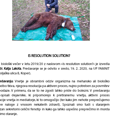
IS RESOLUTION SOLUTION?
i biološki večer v letu 2019/20 z naslovom »Is resolution solution?« je izvedla
dr. Katja Lakota
. Predavanje se je odvilo v sredo, 19. 2. 2020, na UP FAMNIT
oljaška ulica 8, Koper).
edavanju:
Vnetje je obrambni odziv organizma na mehansko ali biološko
dbo tkiva, njegova resolucija pa aktiven proces, nujno potreben za povrnitev
staze. V primeru, da se to ne zgodi lahko pride do bolezni. V predavanju
opisali dejavnike, ki pripomorejo k pretiranemu vnetju, aktivni proces
ucije vnetja in mediatorje, ki to omogočijo (ter kako jim nehote preprečujemo
ove naloge z vnosom nekaterih zdravil). Spoznali smo tudi s staranjem
an sekretorni celični fenotip in kako ga lahko uspešno preprečimo in morda
imo staranje.