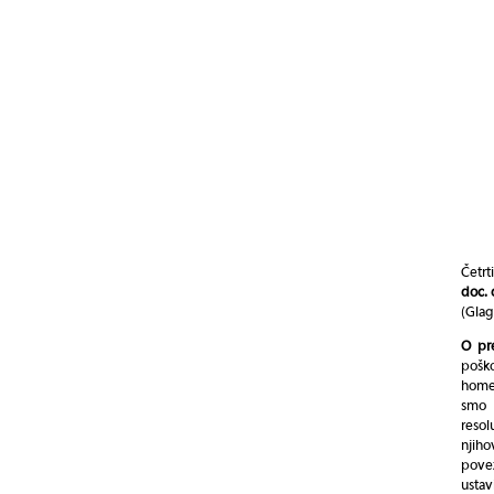
Četrt
doc. 
(Glag
O pr
poško
homeo
smo 
resol
njih
povez
ustav