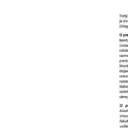
Tretj
je iz
(Glag
O pr
karet
coria
celo
razmn
pred
Mors
deja
onesn
nasla
stat
sodel
ukrep
O pr
biodi
Unive
fakul
velik