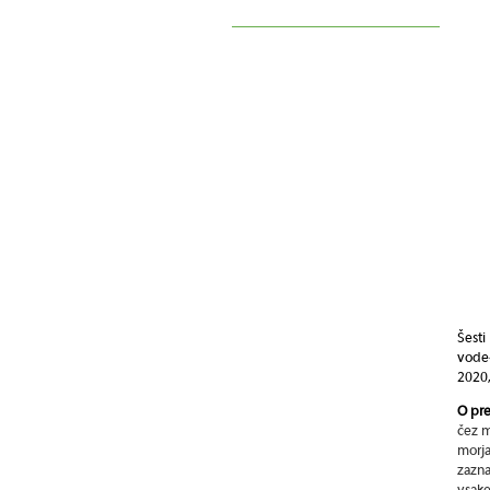
Šest
vode
2020
O pr
čez m
morja
zazn
vsake