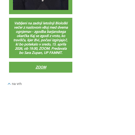
Vabljeni na zadnji letošnji Biološki
večer z naslovom »Boj med dvema
ognjema« - zgodba barjanskega
okarčka Kaj se zgodi z vrsto, ko
travišča, kjer živi, počasi izginjajo?,
ki bo potekalo v sredo, 15. aprila
2026, ob 19.00, ZOOM. Predavala
bo Sara Zupan, UP FAMNIT.
ZOOM
na vrh