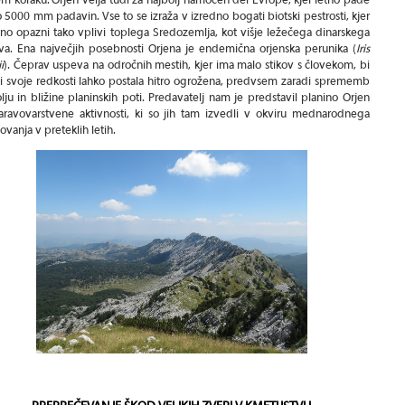
 5000 mm padavin. Vse to se izraža v izredno bogati biotski pestrosti, kjer
sno opazni tako vplivi toplega Sredozemlja, kot višje ležečega dinarskega
va. Ena največjih posebnosti Orjena je endemična orjenska perunika (
Iris
i
). Čeprav uspeva na odročnih mestih, kjer ima malo stikov s človekom, bi
i svoje redkosti lahko postala hitro ogrožena, predvsem zaradi sprememb
lju in bližine planinskih poti. Predavatelj nam je predstavil planino Orjen
aravovarstvene aktivnosti, ki so jih tam izvedli v okviru mednarodnega
ovanja v preteklih letih.