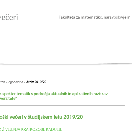
večeri
Fakulteta za matematiko, naravoslovje in 
tran
>
Zgodovina
>
Arhiv 2019/20
k spekter tematik s področja aktualnih in aplikativnih raziskav
verzitete”
loški večeri v študijskem letu 2019/20
IZ ŽIVLJENJA KRATKOZOBE KADULJE